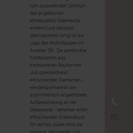
vom pulsierenden Zentrum
des angeblichen
Mittelpunkts Österreichs
entfernt und dennoch
überraschend ruhig ist die
Lage des Wohnhauses im
Ausseer Stil. Die geschickte
Kombination aus
traditionellen Bauformen
und überraschend
erfrischenden Elementen -
wie beispielsweise die
asymmetrisch angeordnete
+43 (0)
Außenschalung an der
Giebelseite - verleihen einen
office@br
erfrischenden Ersteindruck.
Ein echtes Juwel sind die
liebevoll dekorierten und