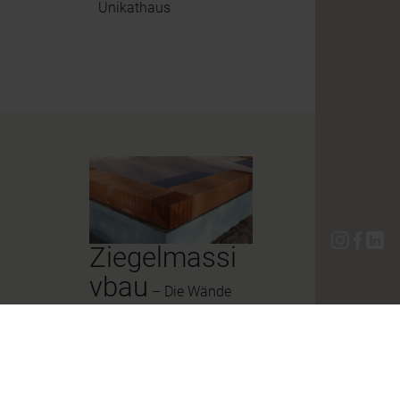
Unikathaus
Ziegelmassi
vbau
– Die Wände
Ihres Hauses werden
aus massiven Ziegeln
hergestellt. Hochwertige
Ziegel werden aus