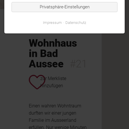
Privatsphäre-Einstellungen
Impressum
Datenschutz
Wohnhaus
in Bad
Aussee
#21
zur Merkliste
hinzufügen
Einen wahren Wohntraum
durften wir einer jungen
Familie im Ausseerland
erfüllen. Nur wenige Minuten