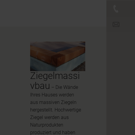
+43 (0)
office@br
Ziegelmassi
vbau
– Die Wände
Ihres Hauses werden
aus massiven Ziegeln
hergestellt. Hochwertige
Ziegel werden aus
Naturprodukten
produziert und haben