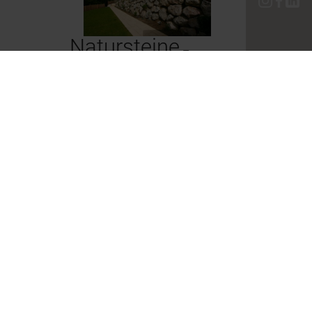
Natursteine
–
Der wohl älteste
Baustoff der Menschheit
sind Steine. Die
unterschiedlichsten
Gesteinsarten werden in
verschiedensten
Abbauverfahren
gewonnen, bearbeitet
und von uns für
vielfältige
Einsatzbereiche
verwendet.
Natursteinschlichtungen
als
Geländeveränderungen