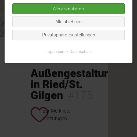
Alle akzeptieren
Alle ablehnen
Privatsphäre-Einstellungen
Impressum
Datenschutz
Außengestaltung
in Ried/St.
Gilgen
#175
zur Merkliste
hinzufügen