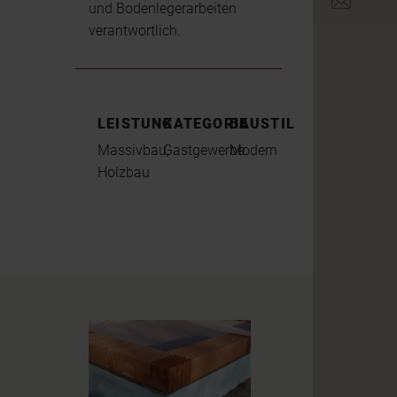
office@br
und Bodenlegerarbeiten
verantwortlich.
LEISTUNG
KATEGORIE
BAUSTIL
Massivbau,
Gastgewerbe
Modern
Holzbau