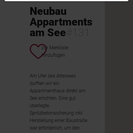
Neubau
Appartments
am See
#131
zur Merkliste
hinzufügen
Am Ufer des Attersees
durften wir ein
Appartmenthaus direkt am
See errichten. Eine gut
überlegte
Spritzbetonsicherung inkl.
Herstellung einer Baustraße
war erforderlich, um den