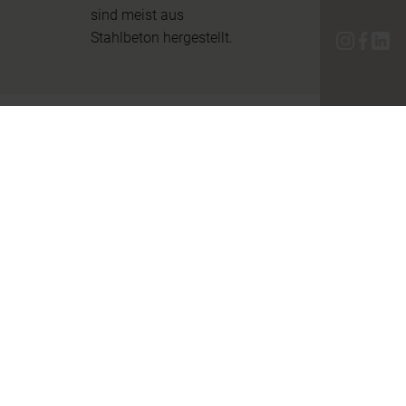
sind meist aus
Stahlbeton hergestellt.
Gastgewerb
e
– In einer
Tourismusregion wie
dem Salzkammergut ist
es naheliegend, dass ein
traditionelles