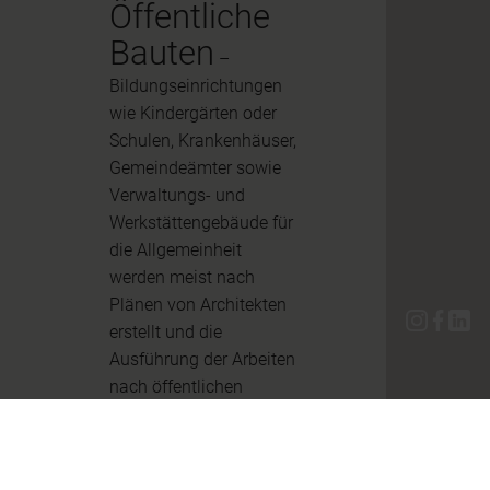
Öffentliche
Bauten
–
Bildungseinrichtungen
wie Kindergärten oder
Schulen, Krankenhäuser,
Gemeindeämter sowie
Verwaltungs- und
Werkstättengebäude für
die Allgemeinheit
werden meist nach
Plänen von Architekten
erstellt und die
Ausführung der Arbeiten
nach öffentlichen
Ausschreibungen
vergeben. Wir bringen
unsere Fachkenntnis bei