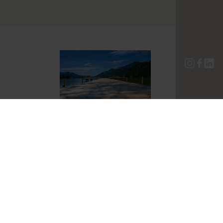
Bauten über
Wasserfläch
en
– An den
zahlreichen Gewässern
unserer Heimat gibt es
seit Jahrhunderten
Bauten am oder auch
über dem Wasser. Ob