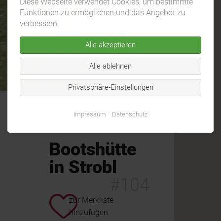
Diese Webseite verwendet Cookies, um bestimmte
Funktionen zu ermöglichen und das Angebot zu
verbessern.
Alle akzeptieren
Alle ablehnen
Privatsphäre-Einstellungen
Impressum
Datenschutz
Bootshütte
in Strobl
#104
zur Merkliste
hinzufügen