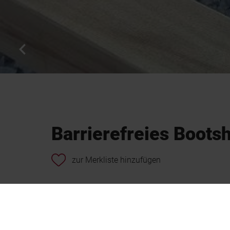
Barrierefreies Boots
zur Merkliste hinzufügen
Das Bootshaus wurde mit Unterstützung von EU-För
damit Menschen im Rollstuhl das bereits vorhand
Sportunion Ebensee ist bereits seit einigen Jahren