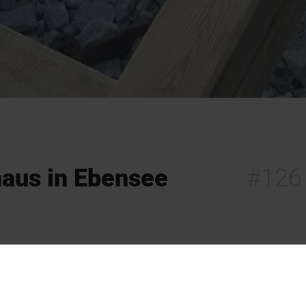
haus in Ebensee
#126
dergeldern als barrierefreie Einstiegsstelle gebaut,
ene, behindertengerechte Boot nutzen können. Die
 aktiv im Behindertensport tätig.