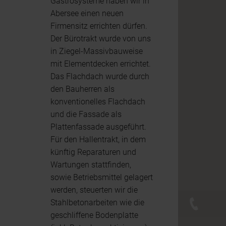
Gastrosysteme haben wir in
Abersee einen neuen
Firmensitz errichten dürfen.
Der Bürotrakt wurde von uns
in Ziegel-Massivbauweise
mit Elementdecken errichtet.
Das Flachdach wurde durch
den Bauherren als
konventionelles Flachdach
und die Fassade als
Plattenfassade ausgeführt.
Für den Hallentrakt, in dem
künftig Reparaturen und
Wartungen stattfinden,
sowie Betriebsmittel gelagert
werden, steuerten wir die
Stahlbetonarbeiten wie die
+43 (0)
geschliffene Bodenplatte