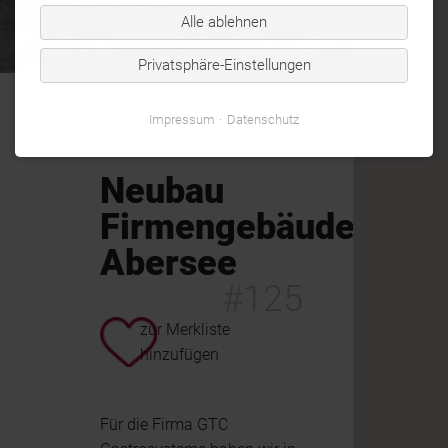
Alle ablehnen
Privatsphäre-Einstellungen
Impressum
Datenschutz
Neubau
Firmengebäude
Abersee
#125
zur Merkliste
hinzufügen
Für die Firma GTC