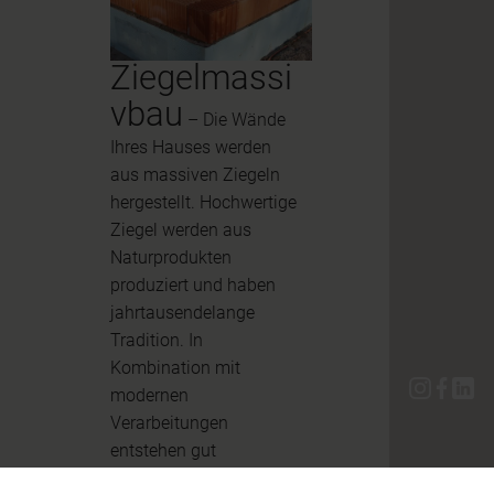
Ziegelmassi
vbau
– Die Wände
Ihres Hauses werden
aus massiven Ziegeln
hergestellt. Hochwertige
Ziegel werden aus
Naturprodukten
produziert und haben
jahrtausendelange
Tradition. In
Kombination mit
modernen
Verarbeitungen
entstehen gut
dämmende und