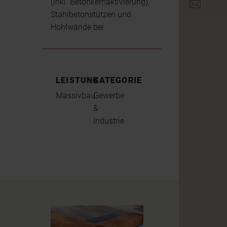
(inkl. Betonkernaktivierung),
office@br
Stahlbetonstützen und
Hohlwände bei.
LEISTUNG
KATEGORIE
Massivbau
Gewerbe
&
Industrie