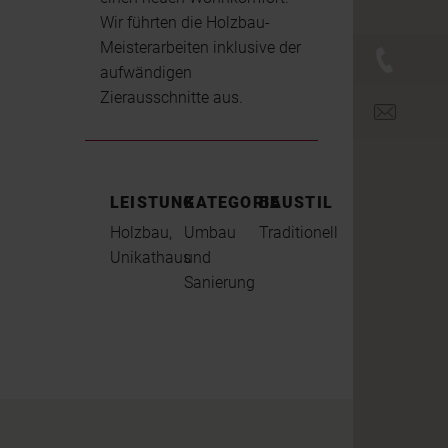
Wir führten die Holzbau-
Meisterarbeiten inklusive der
+43 (0)
aufwändigen
Zierausschnitte aus.
office@br
LEISTUNG
KATEGORIE
BAUSTIL
Holzbau,
Umbau
Traditionell
Unikathaus
und
Sanierung